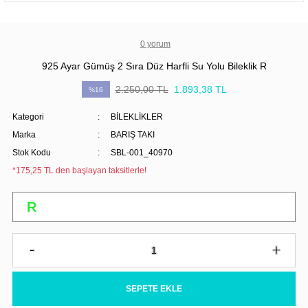
0 yorum
925 Ayar Gümüş 2 Sıra Düz Harfli Su Yolu Bileklik R
2.250,00 TL
1.893,38 TL
%16
Kategori
BİLEKLİKLER
Marka
BARIŞ TAKI
Stok Kodu
SBL-001_40970
*175,25 TL den başlayan taksitlerle!
SEPETE EKLE