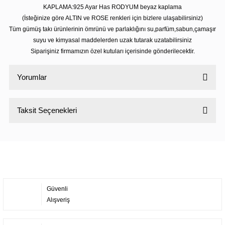
KAPLAMA:925 Ayar Has RODYUM beyaz kaplama
(İsteğinize göre ALTIN ve ROSE renkleri için bizlere ulaşabilirsiniz)
Tüm gümüş takı ürünlerinin ömrünü ve parlaklığını su,parfüm,sabun,çamaşır
suyu ve kimyasal maddelerden uzak tutarak uzatabilirsiniz
Siparişiniz firmamızın özel kutuları içerisinde gönderilecektir.
Yorumlar
Taksit Seçenekleri
Bu ürüne ilk yorumu siz yapın!
Yorum Yaz
Güvenli
Alışveriş