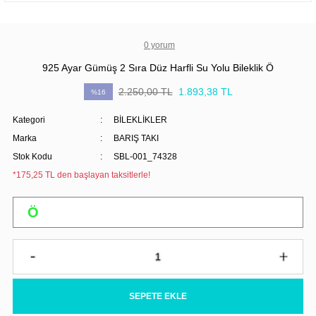
0 yorum
925 Ayar Gümüş 2 Sıra Düz Harfli Su Yolu Bileklik Ö
2.250,00 TL
1.893,38 TL
%16
Kategori
BİLEKLİKLER
Marka
BARIŞ TAKI
Stok Kodu
SBL-001_74328
*175,25 TL den başlayan taksitlerle!
SEPETE EKLE