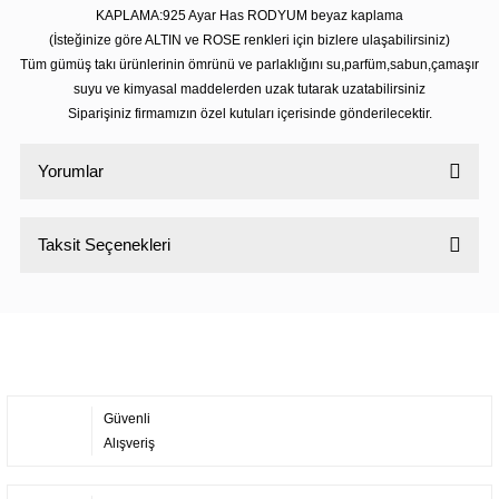
KAPLAMA:925 Ayar Has RODYUM beyaz kaplama
(İsteğinize göre ALTIN ve ROSE renkleri için bizlere ulaşabilirsiniz)
Tüm gümüş takı ürünlerinin ömrünü ve parlaklığını su,parfüm,sabun,çamaşır
suyu ve kimyasal maddelerden uzak tutarak uzatabilirsiniz
Siparişiniz firmamızın özel kutuları içerisinde gönderilecektir.
Yorumlar
Taksit Seçenekleri
Bu ürüne ilk yorumu siz yapın!
Yorum Yaz
Güvenli
Alışveriş