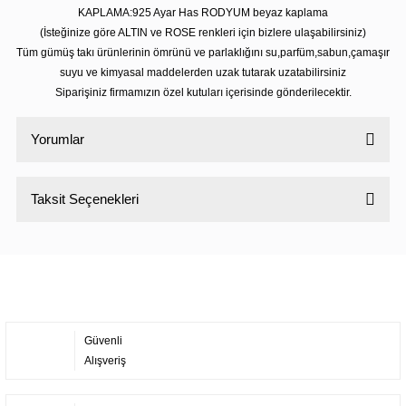
KAPLAMA:925 Ayar Has RODYUM beyaz kaplama
(İsteğinize göre ALTIN ve ROSE renkleri için bizlere ulaşabilirsiniz)
Tüm gümüş takı ürünlerinin ömrünü ve parlaklığını su,parfüm,sabun,çamaşır
suyu ve kimyasal maddelerden uzak tutarak uzatabilirsiniz
Siparişiniz firmamızın özel kutuları içerisinde gönderilecektir.
Yorumlar
Taksit Seçenekleri
Bu ürüne ilk yorumu siz yapın!
Yorum Yaz
Güvenli
Alışveriş