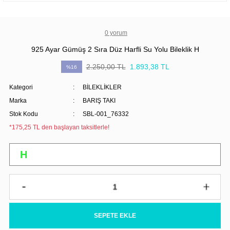
0 yorum
925 Ayar Gümüş 2 Sıra Düz Harfli Su Yolu Bileklik H
2.250,00 TL
1.893,38 TL
%16
Kategori
BİLEKLİKLER
Marka
BARIŞ TAKI
Stok Kodu
SBL-001_76332
*175,25 TL den başlayan taksitlerle!
SEPETE EKLE