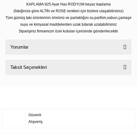
KAPLAMA:925 Ayar Has RODYUM beyaz kaplama
(İsteğinize göre ALTIN ve ROSE renkleri için bizlere ulaşabilirsiniz)
Tüm gümüş takı ürünlerinin ömrünü ve parlaklığını su,parfüm,sabun,çamaşır
suyu ve kimyasal maddelerden uzak tutarak uzatabilirsiniz
Siparişiniz firmamızın özel kutuları içerisinde gönderilecektir.
Yorumlar
Taksit Seçenekleri
Bu ürüne ilk yorumu siz yapın!
Yorum Yaz
Güvenli
Alışveriş