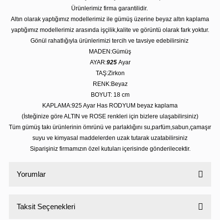
Ürünlerimiz firma garantilidir.
Altın olarak yaptığımız modellerimiz ile gümüş üzerine beyaz altın kaplama
yaptığımız modellerimiz arasında işçilik,kalite ve görüntü olarak fark yoktur.
Gönül rahatlığıyla ürünlerimizi tercih ve tavsiye edebilirsiniz
MADEN:Gümüş
AYAR:
925
Ayar
TAŞ:Zirkon
RENK:Beyaz
BOYUT: 18
cm
KAPLAMA:925 Ayar Has RODYUM beyaz kaplama
(İsteğinize göre ALTIN ve ROSE renkleri için bizlere ulaşabilirsiniz)
Tüm gümüş takı ürünlerinin ömrünü ve parlaklığını su,parfüm,sabun,çamaşır
suyu ve kimyasal maddelerden uzak tutarak uzatabilirsiniz
Siparişiniz firmamızın özel kutuları içerisinde gönderilecektir.
Yorumlar
Taksit Seçenekleri
Bu ürüne ilk yorumu siz yapın!