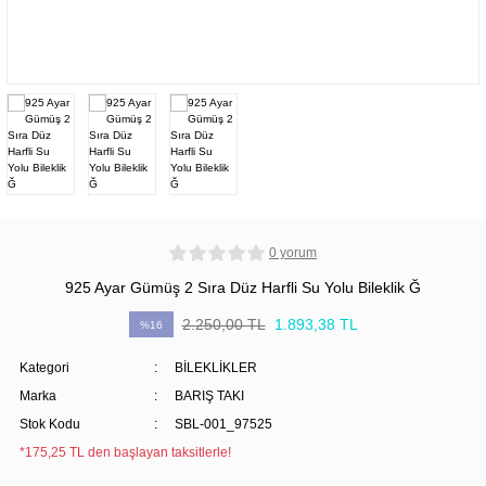
0 yorum
925 Ayar Gümüş 2 Sıra Düz Harfli Su Yolu Bileklik Ğ
2.250,00 TL
1.893,38 TL
%16
Kategori
BİLEKLİKLER
Marka
BARIŞ TAKI
Stok Kodu
SBL-001_97525
*175,25 TL den başlayan taksitlerle!