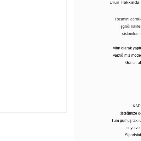
Ürün Hakkında
Resmini gördüğ
işçiliği kali
sistemleri
Altın olarak yap
yaptığımız modell
Gönül rah
KAP
(İsteğinize g
Tüm gümüş takı ü
suyu ve 
Siparişini