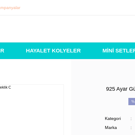
mpanyalar
ER
HAYALET KOLYELER
MİNİ SETLE
925 Ayar Gü
%
Kategori
Marka