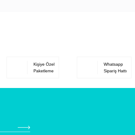
Bu ürüne ilk yorumu siz yapın!
Yorum Yaz
Kişiye Özel
Whatsapp
Paketleme
Sipariş Hattı