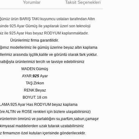
Yorumlar
Taksit Seçenekleri
ünüz ürün BARIŞ TAKI kuyumcu ustaları tarafından Altın
tesinde 925 Ayar Gümüş ile yapılarak üzeri son teknoloji
miz ile 925 Ayar Has beyaz RODYUM kaplanmaktadır.
Ürünlerimiz firma garantilidir.
tığımız modellerimiz ile gümüş üzerine beyaz altın kaplama
erimiz arasında işçilik,kalite ve görüntü olarak fark yoktur.
atlığıyla ürünlerimizi tercih ve tavsiye edebilirsiniz
MADEN:Gümüş
AYAR:
925
Ayar
TAŞ:Zirkon
RENK:Beyaz
BOYUT: 18
cm
LAMA:925 Ayar Has RODYUM beyaz kaplama
öre ALTIN ve ROSE renkleri için bizlere ulaşabilirsiniz)
rünlerinin ömrünü ve parlaklığını su,parfüm,sabun,çamaşır
kimyasal maddelerden uzak tutarak uzatabilirsiniz
z firmamızın özel kutuları içerisinde gönderilecektir.