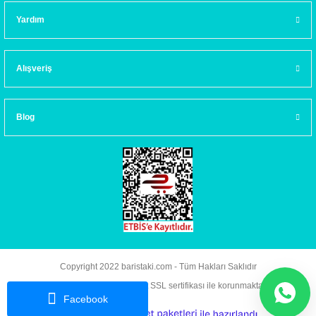
Yardım
Alışveriş
Blog
Copyright 2022 baristaki.com - Tüm Hakları Saklıdır
Kredi kartı bilgileriniz 256bit SSL sertifikası ile korunmaktadır.
Facebook
ideasoft
ile
e-