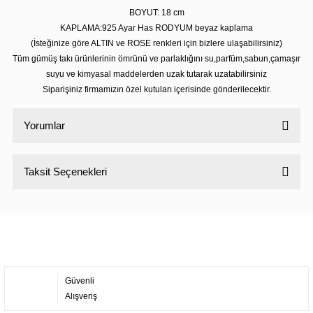
BOYUT: 18 cm
KAPLAMA:925 Ayar Has RODYUM beyaz kaplama
(İsteğinize göre ALTIN ve ROSE renkleri için bizlere ulaşabilirsiniz)
Tüm gümüş takı ürünlerinin ömrünü ve parlaklığını su,parfüm,sabun,çamaşır
suyu ve kimyasal maddelerden uzak tutarak uzatabilirsiniz
Siparişiniz firmamızın özel kutuları içerisinde gönderilecektir.
Yorumlar
Taksit Seçenekleri
Bu ürüne ilk yorumu siz yapın!
Yorum Yaz
Güvenli
Alışveriş