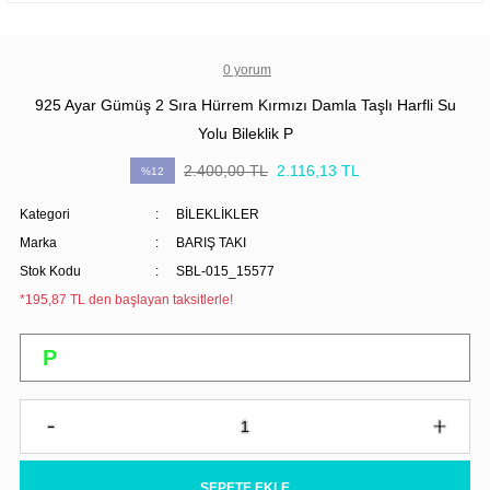
0 yorum
925 Ayar Gümüş 2 Sıra Hürrem Kırmızı Damla Taşlı Harfli Su
Yolu Bileklik P
2.400,00 TL
2.116,13 TL
%12
Kategori
BİLEKLİKLER
Marka
BARIŞ TAKI
Stok Kodu
SBL-015_15577
*195,87 TL den başlayan taksitlerle!
SEPETE EKLE