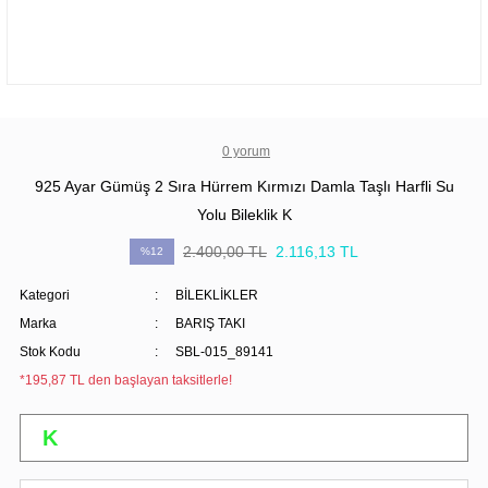
0 yorum
925 Ayar Gümüş 2 Sıra Hürrem Kırmızı Damla Taşlı Harfli Su
Yolu Bileklik K
2.400,00 TL
2.116,13 TL
%12
Kategori
BİLEKLİKLER
Marka
BARIŞ TAKI
Stok Kodu
SBL-015_89141
*195,87 TL den başlayan taksitlerle!