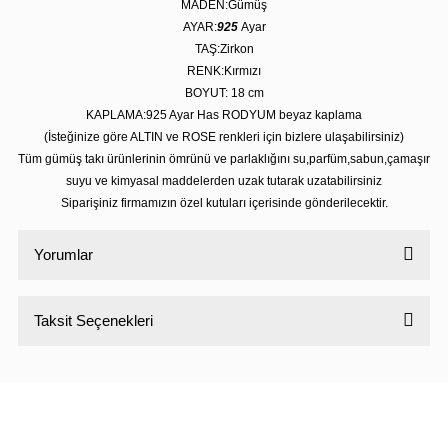
MADEN:Gümüş
AYAR:
925
Ayar
TAŞ:Zirkon
RENK:Kırmızı
BOYUT: 18 cm
KAPLAMA:925 Ayar Has RODYUM beyaz kaplama
(İsteğinize göre ALTIN ve ROSE renkleri için bizlere ulaşabilirsiniz)
Tüm gümüş takı ürünlerinin ömrünü ve parlaklığını su,parfüm,sabun,çamaşır
suyu ve kimyasal maddelerden uzak tutarak uzatabilirsiniz
Siparişiniz firmamızın özel kutuları içerisinde gönderilecektir.
Yorumlar
Taksit Seçenekleri
Bu ürüne ilk yorumu siz yapın!
Yorum Yaz