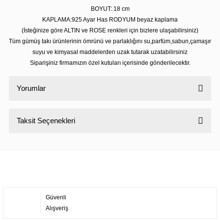
BOYUT: 18 cm
KAPLAMA:925 Ayar Has RODYUM beyaz kaplama
(İsteğinize göre ALTIN ve ROSE renkleri için bizlere ulaşabilirsiniz)
Tüm gümüş takı ürünlerinin ömrünü ve parlaklığını su,parfüm,sabun,çamaşır
suyu ve kimyasal maddelerden uzak tutarak uzatabilirsiniz
Siparişiniz firmamızın özel kutuları içerisinde gönderilecektir.
Yorumlar
Taksit Seçenekleri
Bu ürüne ilk yorumu siz yapın!
Yorum Yaz
Güvenli
Alışveriş