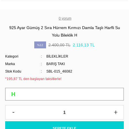
0 yorum
925 Ayar Gümüş 2 Sıra Hürrem Kırmızı Damla Taşlı Harfli Su
Yolu Bileklik H
2.400,00 TL
2.116,13 TL
%12
Kategori
BİLEKLİKLER
Marka
BARIŞ TAKI
Stok Kodu
SBL-015_46082
*195,87 TL den başlayan taksitlerle!
SEPETE EKLE