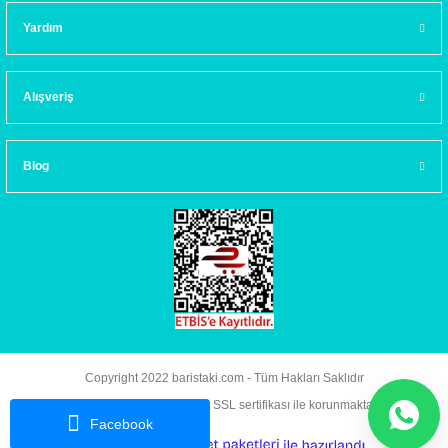
Yardım
Alışveriş
Blog
Copyright 2022 baristaki.com - Tüm Hakları Saklıdır
Kredi kartı bilgileriniz 256bit SSL sertifikası ile korunmaktadır.
Facebook
ideasoft
ile
e-