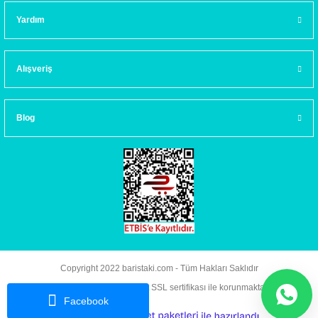
Yardım
Alışveriş
Blog
Copyright 2022 baristaki.com - Tüm Hakları Saklıdır
Kredi kartı bilgileriniz 256bit SSL sertifikası ile korunmaktadır.
Facebook
ideasoft
ile
e-