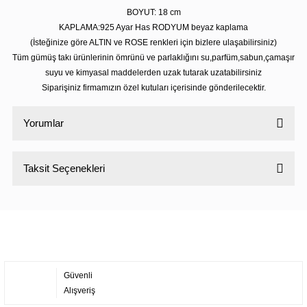
BOYUT: 18 cm
KAPLAMA:925 Ayar Has RODYUM beyaz kaplama
(İsteğinize göre ALTIN ve ROSE renkleri için bizlere ulaşabilirsiniz)
Tüm gümüş takı ürünlerinin ömrünü ve parlaklığını su,parfüm,sabun,çamaşır
suyu ve kimyasal maddelerden uzak tutarak uzatabilirsiniz
Siparişiniz firmamızın özel kutuları içerisinde gönderilecektir.
Yorumlar
Taksit Seçenekleri
Bu ürüne ilk yorumu siz yapın!
Yorum Yaz
Güvenli
Alışveriş