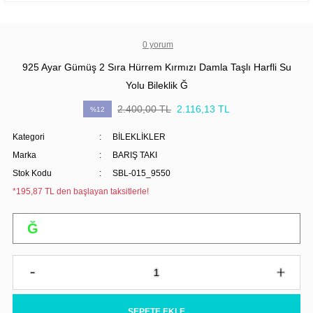
0 yorum
925 Ayar Gümüş 2 Sıra Hürrem Kırmızı Damla Taşlı Harfli Su
Yolu Bileklik Ğ
2.400,00 TL
2.116,13 TL
%12
Kategori
BİLEKLİKLER
Marka
BARIŞ TAKI
Stok Kodu
SBL-015_9550
*195,87 TL den başlayan taksitlerle!
SEPETE EKLE