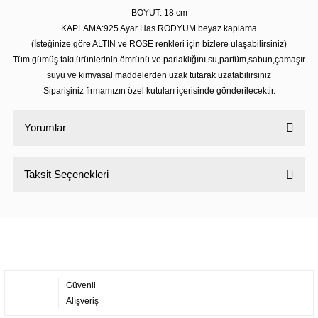
BOYUT: 18 cm
KAPLAMA:925 Ayar Has RODYUM beyaz kaplama
(İsteğinize göre ALTIN ve ROSE renkleri için bizlere ulaşabilirsiniz)
Tüm gümüş takı ürünlerinin ömrünü ve parlaklığını su,parfüm,sabun,çamaşır
suyu ve kimyasal maddelerden uzak tutarak uzatabilirsiniz
Siparişiniz firmamızın özel kutuları içerisinde gönderilecektir.
Yorumlar
Taksit Seçenekleri
Bu ürüne ilk yorumu siz yapın!
Yorum Yaz
Güvenli
Alışveriş