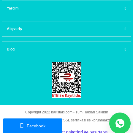
Yardım
Alışveriş
Blog
Copyright 2022 baristaki.com - Tüm Hakları Saklıdır
Kredi kartı bilgileriniz 256bit SSL sertifikası ile korunmaktadır.
Facebook
ideasoft
ile
e-