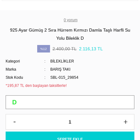
0 yorum
925 Ayar Gümüş 2 Sıra Hürrem Kırmızı Damla Taşlı Harfli Su
Yolu Bileklik D
2.400,00 TL
2.116,13 TL
%12
Kategori
BİLEKLİKLER
Marka
BARIŞ TAKI
Stok Kodu
SBL-015_29854
*195,87 TL den başlayan taksitlerle!
SEPETE EKLE