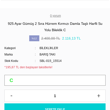
0 yorum
925 Ayar Gümüş 2 Sıra Hürrem Kırmızı Damla Taşlı Harfli Su
Yolu Bileklik C
2.400,00 TL
2.116,13 TL
%12
Kategori
BİLEKLİKLER
Marka
BARIŞ TAKI
Stok Kodu
SBL-015_15514
*195,87 TL den başlayan taksitlerle!
SEPETE EKLE