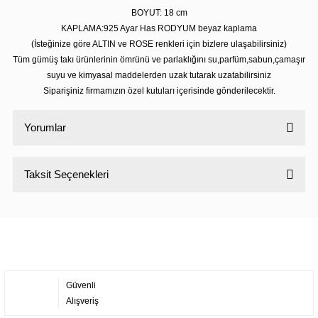
BOYUT: 18 cm
KAPLAMA:925 Ayar Has RODYUM beyaz kaplama
(İsteğinize göre ALTIN ve ROSE renkleri için bizlere ulaşabilirsiniz)
Tüm gümüş takı ürünlerinin ömrünü ve parlaklığını su,parfüm,sabun,çamaşır
suyu ve kimyasal maddelerden uzak tutarak uzatabilirsiniz
Siparişiniz firmamızın özel kutuları içerisinde gönderilecektir.
Yorumlar
Taksit Seçenekleri
Bu ürüne ilk yorumu siz yapın!
Yorum Yaz
Güvenli
Alışveriş