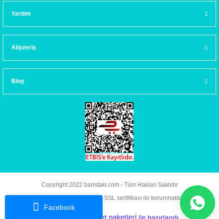
Yardım
Alışveriş
Blog
Copyright 2022 baristaki.com - Tüm Hakları Saklıdır
Kredi kartı bilgileriniz 256bit SSL sertifikası ile korunmaktadır.
Facebook
ideasoft
ile
e-