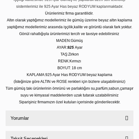
sistemlerimiz ile 925 Ayar Has beyaz RODYUM kaplanmaktadır.
Ürünlerimiz firma garantilidir.
Altın olarak yaptığımız modellerimiz ile gümüş üzerine beyaz altın kaplama
yaptığımız modellerimiz arasında işçilik,kalite ve görüntü olarak fark yoktur.
Gönül rahatlığıyla ürünlerimizi tercih ve tavsiye edebilirsiniz
MADEN:Gümüş
AYAR:
925
Ayar
TAŞ:Zirkon
RENK:Kırmızı
BOYUT: 18 cm
KAPLAMA:925 Ayar Has RODYUM beyaz kaplama
(İsteğinize göre ALTIN ve ROSE renkleri için bizlere ulaşabilirsiniz)
Tüm gümüş takı ürünlerinin ömrünü ve parlaklığını su,parfüm,sabun,çamaşır
suyu ve kimyasal maddelerden uzak tutarak uzatabilirsiniz
Siparişiniz firmamızın özel kutuları içerisinde gönderilecektir.
Yorumlar
Taksit Seçenekleri