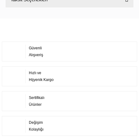
Bu ürüne ilk yorumu siz yapın!
Yorum Yaz
Güvenli
Alışveriş
Hızlı ve
Hijyenik Kargo
Sertifikalı
Ürünler
Değişim
Kolaylığı