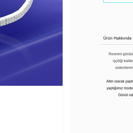
Ürün Hakkında
Resmini gördüğ
işçiliği kali
sistemleri
Altın olarak yap
yaptığımız modell
Gönül rah