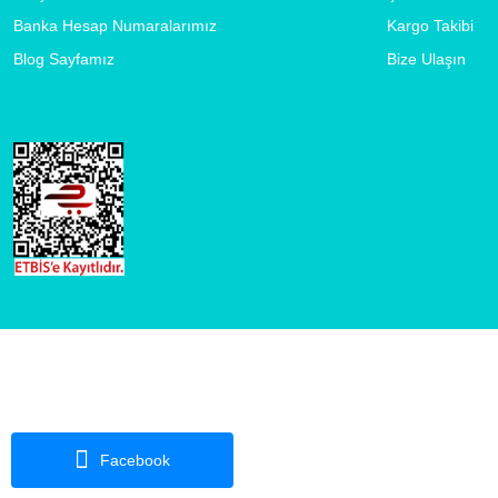
Banka Hesap Numaralarımız
Kargo Takibi
Blog Sayfamız
Bize Ulaşın
Facebook