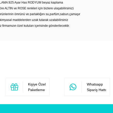
LAMA:925 Ayar Has RODYUM beyaz kaplama
öre ALTIN ve ROSE renkleri için bizlere ulaşabilirsiniz)
rünlerinin ömrünü ve parlaklığını su,parfüm,sabun,çamaşır
kimyasal maddelerden uzak tutarak uzatabilirsiniz
z firmamızın özel kutuları içerisinde gönderilecektir.
Bu ürüne ilk yorumu siz yapın!
Yorum Yaz
Kişiye Özel
Whatsapp
Paketleme
Sipariş Hattı