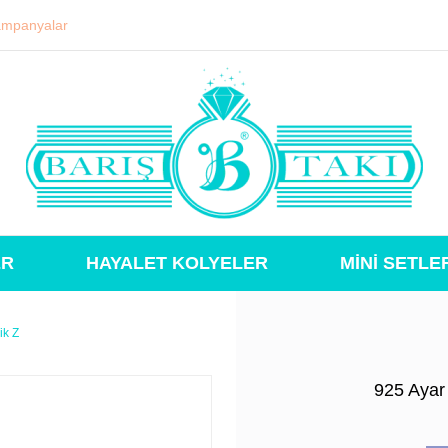
mpanyalar
ER
HAYALET KOLYELER
MİNİ SETLE
ik Z
925 Ayar 