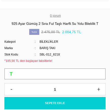
0 yorum
925 Ayar Gümüş 2 Sıra Ful Taşlı Harfli Su Yolu Bileklik T
2.475,00 TL
2.004,75 TL
%19
Kategori
BİLEKLİKLER
Marka
BARIŞ TAKI
Stok Kodu
SBL-012_8218
*185,56 TL den başlayan taksitlerle!
SEPETE EKLE