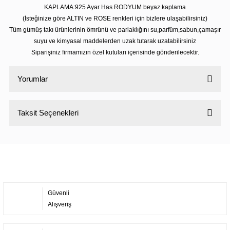
KAPLAMA:925 Ayar Has RODYUM beyaz kaplama
(İsteğinize göre ALTIN ve ROSE renkleri için bizlere ulaşabilirsiniz)
Tüm gümüş takı ürünlerinin ömrünü ve parlaklığını su,parfüm,sabun,çamaşır
suyu ve kimyasal maddelerden uzak tutarak uzatabilirsiniz
Siparişiniz firmamızın özel kutuları içerisinde gönderilecektir.
Yorumlar
Taksit Seçenekleri
Bu ürüne ilk yorumu siz yapın!
Yorum Yaz
Güvenli
Alışveriş