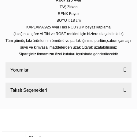
AYAR:
925
Ayar
TAŞ:Zirkon
RENK:Beyaz
BOYUT: 18
cm
KAPLAMA:925 Ayar Has RODYUM beyaz kaplama
(İsteğinize göre ALTIN ve ROSE renkleri için bizlere ulaşabilirsiniz)
Tüm gümüş takı ürünlerinin ömrünü ve parlaklığını su,parfüm,sabun,çamaşır
suyu ve kimyasal maddelerden uzak tutarak uzatabilirsiniz
Siparişiniz firmamızın özel kutuları içerisinde gönderilecektir.
Yorumlar
Taksit Seçenekleri
Bu ürüne ilk yorumu siz yapın!
Yorum Yaz