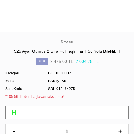
0 yorum
925 Ayar Gümüş 2 Sıra Ful Taşlı Harfli Su Yolu Bileklik H
2.475,00 TL
2.004,75 TL
%19
Kategori
BİLEKLİKLER
Marka
BARIŞ TAKI
Stok Kodu
SBL-012_64275
*185,56 TL den başlayan taksitlerle!