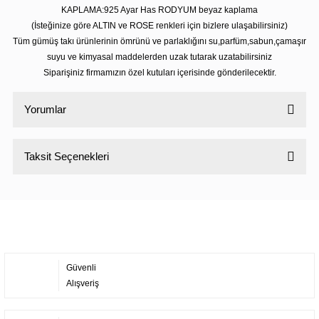
KAPLAMA:925 Ayar Has RODYUM beyaz kaplama
(İsteğinize göre ALTIN ve ROSE renkleri için bizlere ulaşabilirsiniz)
Tüm gümüş takı ürünlerinin ömrünü ve parlaklığını su,parfüm,sabun,çamaşır
suyu ve kimyasal maddelerden uzak tutarak uzatabilirsiniz
Siparişiniz firmamızın özel kutuları içerisinde gönderilecektir.
Yorumlar
Taksit Seçenekleri
Bu ürüne ilk yorumu siz yapın!
Yorum Yaz
Güvenli
Alışveriş