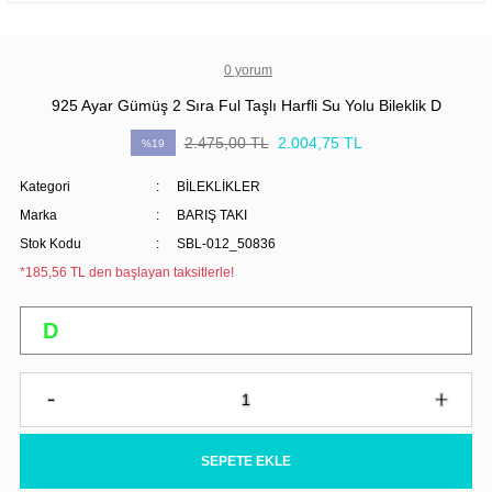
0 yorum
925 Ayar Gümüş 2 Sıra Ful Taşlı Harfli Su Yolu Bileklik D
2.475,00 TL
2.004,75 TL
%19
Kategori
BİLEKLİKLER
Marka
BARIŞ TAKI
Stok Kodu
SBL-012_50836
*185,56 TL den başlayan taksitlerle!
SEPETE EKLE