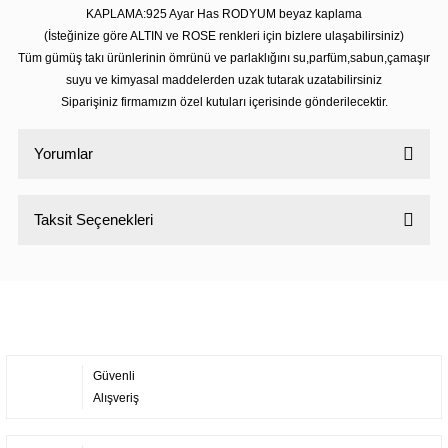
KAPLAMA:925 Ayar Has RODYUM beyaz kaplama
(İsteğinize göre ALTIN ve ROSE renkleri için bizlere ulaşabilirsiniz)
Tüm gümüş takı ürünlerinin ömrünü ve parlaklığını su,parfüm,sabun,çamaşır
suyu ve kimyasal maddelerden uzak tutarak uzatabilirsiniz
Siparişiniz firmamızın özel kutuları içerisinde gönderilecektir.
Yorumlar
Taksit Seçenekleri
Bu ürüne ilk yorumu siz yapın!
Yorum Yaz
Güvenli
Alışveriş