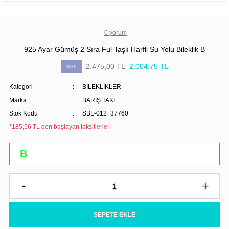
0 yorum
925 Ayar Gümüş 2 Sıra Ful Taşlı Harfli Su Yolu Bileklik B
2.475,00 TL
2.004,75 TL
%19
Kategori
BİLEKLİKLER
Marka
BARIŞ TAKI
Stok Kodu
SBL-012_37760
*185,56 TL den başlayan taksitlerle!
SEPETE EKLE