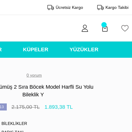
Ücretsiz Kargo
Kargo Takibi
R
KÜPELER
YÜZÜKLER
0 yorum
ümüş 2 Sıra Böcek Model Harfli Su Yolu
Bileklik Y
2.175,00 TL
1.893,38 TL
13
BİLEKLİKLER