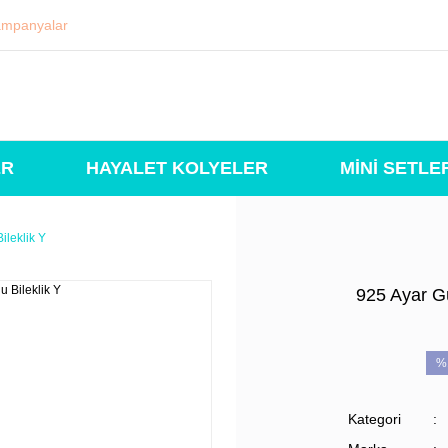
mpanyalar
ER
HAYALET KOLYELER
MİNİ SETLE
ileklik Y
925 Ayar G
%
Kategori