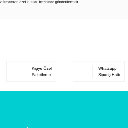
z firmamızın özel kutuları içerisinde gönderilecektir.
Bu ürüne ilk yorumu siz yapın!
Yorum Yaz
Kişiye Özel
Whatsapp
Paketleme
Sipariş Hattı