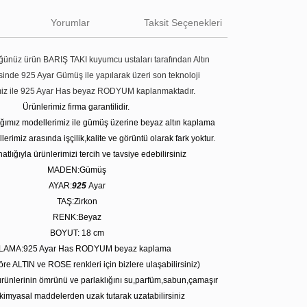
Yorumlar
Taksit Seçenekleri
ünüz ürün BARIŞ TAKI kuyumcu ustaları tarafından Altın
tesinde 925 Ayar Gümüş ile yapılarak üzeri son teknoloji
miz ile 925 Ayar Has beyaz RODYUM kaplanmaktadır.
Ürünlerimiz firma garantilidir.
tığımız modellerimiz ile gümüş üzerine beyaz altın kaplama
erimiz arasında işçilik,kalite ve görüntü olarak fark yoktur.
atlığıyla ürünlerimizi tercih ve tavsiye edebilirsiniz
MADEN:Gümüş
AYAR:
925
Ayar
TAŞ:Zirkon
RENK:Beyaz
BOYUT: 18
cm
LAMA:925 Ayar Has RODYUM beyaz kaplama
öre ALTIN ve ROSE renkleri için bizlere ulaşabilirsiniz)
rünlerinin ömrünü ve parlaklığını su,parfüm,sabun,çamaşır
kimyasal maddelerden uzak tutarak uzatabilirsiniz