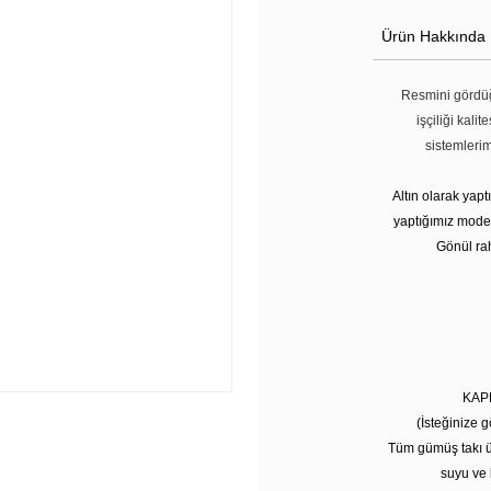
Ürün Hakkında
Resmini gördüğ
işçiliği kali
sistemleri
Altın olarak yap
yaptığımız modell
Gönül rah
KAP
(İsteğinize g
Tüm gümüş takı ü
suyu ve 