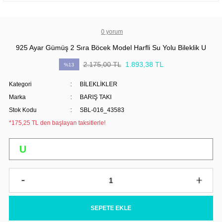
0 yorum
925 Ayar Gümüş 2 Sıra Böcek Model Harfli Su Yolu Bileklik U
2.175,00 TL
1.893,38 TL
%13
Kategori
BİLEKLİKLER
Marka
BARIŞ TAKI
Stok Kodu
SBL-016_43583
*175,25 TL den başlayan taksitlerle!
SEPETE EKLE