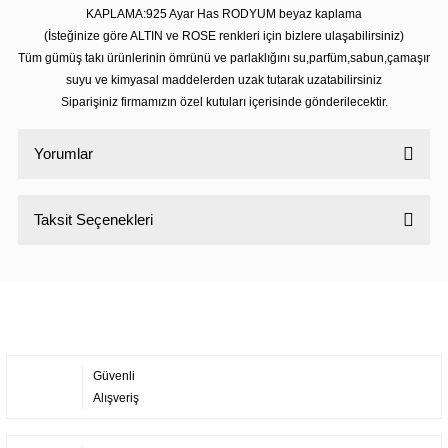
KAPLAMA:925 Ayar Has RODYUM beyaz kaplama
(İsteğinize göre ALTIN ve ROSE renkleri için bizlere ulaşabilirsiniz)
Tüm gümüş takı ürünlerinin ömrünü ve parlaklığını su,parfüm,sabun,çamaşır
suyu ve kimyasal maddelerden uzak tutarak uzatabilirsiniz
Siparişiniz firmamızın özel kutuları içerisinde gönderilecektir.
Yorumlar
Taksit Seçenekleri
Bu ürüne ilk yorumu siz yapın!
Yorum Yaz
Güvenli
Alışveriş