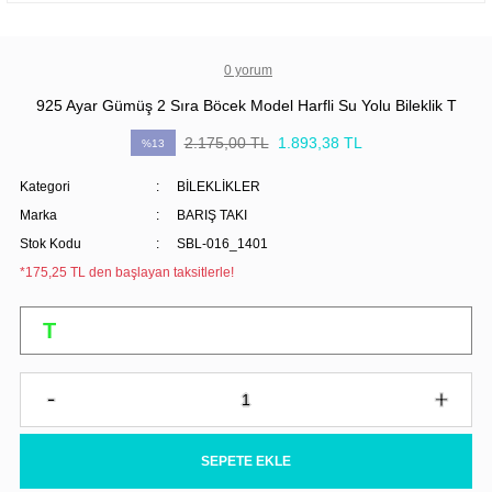
0 yorum
925 Ayar Gümüş 2 Sıra Böcek Model Harfli Su Yolu Bileklik T
2.175,00 TL
1.893,38 TL
%13
Kategori
BİLEKLİKLER
Marka
BARIŞ TAKI
Stok Kodu
SBL-016_1401
*175,25 TL den başlayan taksitlerle!
SEPETE EKLE