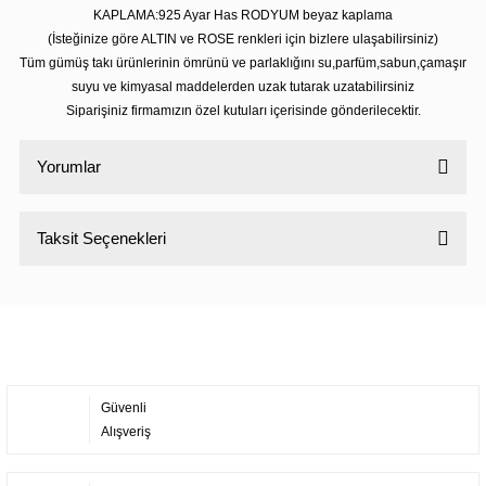
KAPLAMA:925 Ayar Has RODYUM beyaz kaplama
(İsteğinize göre ALTIN ve ROSE renkleri için bizlere ulaşabilirsiniz)
Tüm gümüş takı ürünlerinin ömrünü ve parlaklığını su,parfüm,sabun,çamaşır
suyu ve kimyasal maddelerden uzak tutarak uzatabilirsiniz
Siparişiniz firmamızın özel kutuları içerisinde gönderilecektir.
Yorumlar
Taksit Seçenekleri
Bu ürüne ilk yorumu siz yapın!
Yorum Yaz
Güvenli
Alışveriş