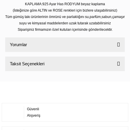
KAPLAMA:925 Ayar Has RODYUM beyaz kaplama
(İsteğinize göre ALTIN ve ROSE renkleri için bizlere ulaşabilirsiniz)
Tüm gümüş takı ürünlerinin ömrünü ve parlaklığını su,parfüm,sabun,çamaşır
suyu ve kimyasal maddelerden uzak tutarak uzatabilirsiniz
Siparişiniz firmamızın özel kutuları içerisinde gönderilecektir.
Yorumlar
Taksit Seçenekleri
Bu ürüne ilk yorumu siz yapın!
Yorum Yaz
Güvenli
Alışveriş