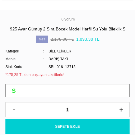
0 yorum
925 Ayar Gümüş 2 Sıra Böcek Model Harfli Su Yolu Bileklik S
2.175,00 TL
1.893,38 TL
%13
Kategori
BİLEKLİKLER
Marka
BARIŞ TAKI
Stok Kodu
SBL-016_13713
*175,25 TL den başlayan taksitlerle!
SEPETE EKLE