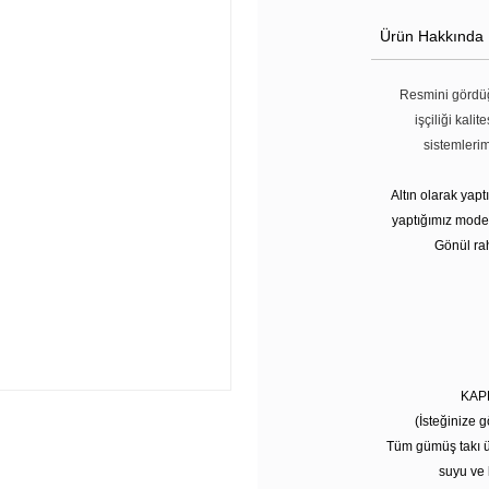
Ürün Hakkında
Resmini gördüğ
işçiliği kali
sistemleri
Altın olarak yap
yaptığımız modell
Gönül rah
KAP
(İsteğinize g
Tüm gümüş takı ü
suyu ve 