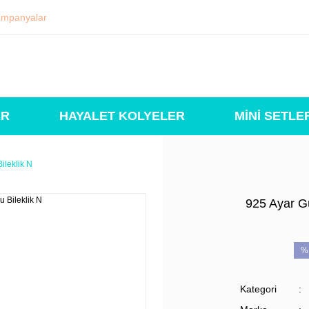
mpanyalar
ER
HAYALET KOLYELER
MİNİ SETLE
ileklik N
925 Ayar G
%
Kategori