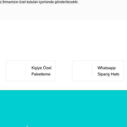
z firmamızın özel kutuları içerisinde gönderilecektir.
Bu ürüne ilk yorumu siz yapın!
Yorum Yaz
Kişiye Özel
Whatsapp
Paketleme
Sipariş Hattı