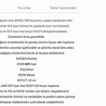
Yorumlar
Taksit Seçenekleri
ünüz ürün BARIŞ TAKI kuyumcu ustaları tarafından Altın
tesinde 925 Ayar Gümüş ile yapılarak üzeri son teknoloji
miz ile 925 Ayar Has beyaz RODYUM kaplanmaktadır.
Ürünlerimiz firma garantilidir.
tığımız modellerimiz ile gümüş üzerine beyaz altın kaplama
erimiz arasında işçilik,kalite ve görüntü olarak fark yoktur.
atlığıyla ürünlerimizi tercih ve tavsiye edebilirsiniz
MADEN:Gümüş
AYAR:
925
Ayar
TAŞ:Zirkon
RENK:Beyaz
BOYUT: 18
cm
LAMA:925 Ayar Has RODYUM beyaz kaplama
öre ALTIN ve ROSE renkleri için bizlere ulaşabilirsiniz)
rünlerinin ömrünü ve parlaklığını su,parfüm,sabun,çamaşır
kimyasal maddelerden uzak tutarak uzatabilirsiniz