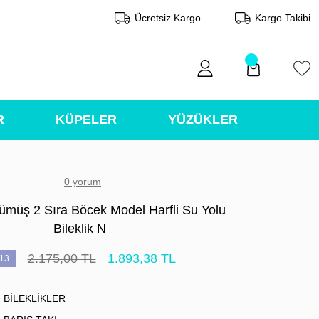
Ücretsiz Kargo
Kargo Takibi
R
KÜPELER
YÜZÜKLER
0 yorum
ümüş 2 Sıra Böcek Model Harfli Su Yolu
Bileklik N
2.175,00 TL
1.893,38 TL
13
BİLEKLİKLER