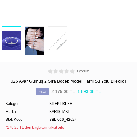
0 yorum
925 Ayar Gümüş 2 Sıra Böcek Model Harfli Su Yolu Bileklik İ
2.175,00 TL
1.893,38 TL
%13
Kategori
BİLEKLİKLER
Marka
BARIŞ TAKI
Stok Kodu
SBL-016_42624
*175,25 TL den başlayan taksitlerle!