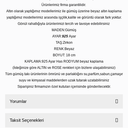
Ürünlerimiz firma garantilidir.
Altın olarak yaptığımız modellerimiz ile gümüş üzerine beyaz altın kaplama
yaptığımız modellerimiz arasında işçilik,kalite ve görüntü olarak fark yoktur.
Gönül rahatlığıyla ürünlerimizi tercih ve tavsiye edebilirsiniz
MADEN:Gümüş
AYAR:
925
Ayar
TAŞ:Zirkon
RENK:Beyaz
BOYUT: 18
cm
KAPLAMA:925 Ayar Has RODYUM beyaz kaplama
(İsteğinize göre ALTIN ve ROSE renkleri için bizlere ulaşabilirsiniz)
Tüm gümüş takı ürünlerinin ömrünü ve parlaklığını su,parfüm,sabun,çamaşır
suyu ve kimyasal maddelerden uzak tutarak uzatabilirsiniz
Siparişiniz firmamızın özel kutuları içerisinde gönderilecektir.
Yorumlar
Taksit Seçenekleri
Bu ürüne ilk yorumu siz yapın!