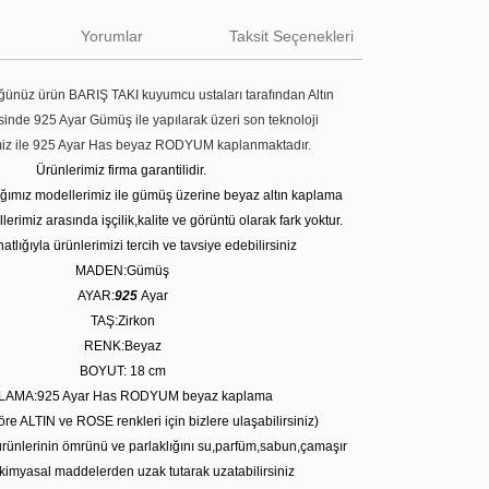
Yorumlar
Taksit Seçenekleri
ünüz ürün BARIŞ TAKI kuyumcu ustaları tarafından Altın
tesinde 925 Ayar Gümüş ile yapılarak üzeri son teknoloji
miz ile 925 Ayar Has beyaz RODYUM kaplanmaktadır.
Ürünlerimiz firma garantilidir.
tığımız modellerimiz ile gümüş üzerine beyaz altın kaplama
erimiz arasında işçilik,kalite ve görüntü olarak fark yoktur.
atlığıyla ürünlerimizi tercih ve tavsiye edebilirsiniz
MADEN:Gümüş
AYAR:
925
Ayar
TAŞ:Zirkon
RENK:Beyaz
BOYUT: 18
cm
LAMA:925 Ayar Has RODYUM beyaz kaplama
öre ALTIN ve ROSE renkleri için bizlere ulaşabilirsiniz)
rünlerinin ömrünü ve parlaklığını su,parfüm,sabun,çamaşır
kimyasal maddelerden uzak tutarak uzatabilirsiniz