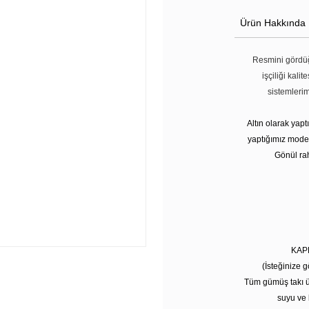
Ürün Hakkında
Resmini gördüğ
işçiliği kali
sistemleri
Altın olarak yap
yaptığımız modell
Gönül rah
KAP
(İsteğinize g
Tüm gümüş takı ü
suyu ve 