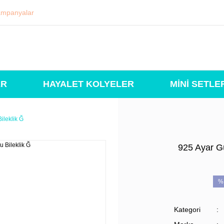
mpanyalar
ER
HAYALET KOLYELER
MİNİ SETLE
ileklik Ğ
925 Ayar G
%
Kategori