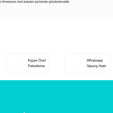
z firmamızın özel kutuları içerisinde gönderilecektir.
Bu ürüne ilk yorumu siz yapın!
Yorum Yaz
Kişiye Özel
Whatsapp
Paketleme
Sipariş Hattı