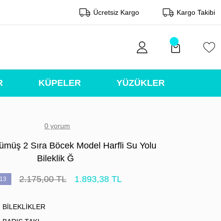
Ücretsiz Kargo
Kargo Takibi
R
KÜPELER
YÜZÜKLER
0 yorum
ümüş 2 Sıra Böcek Model Harfli Su Yolu
Bileklik Ğ
2.175,00 TL
1.893,38 TL
13
BİLEKLİKLER