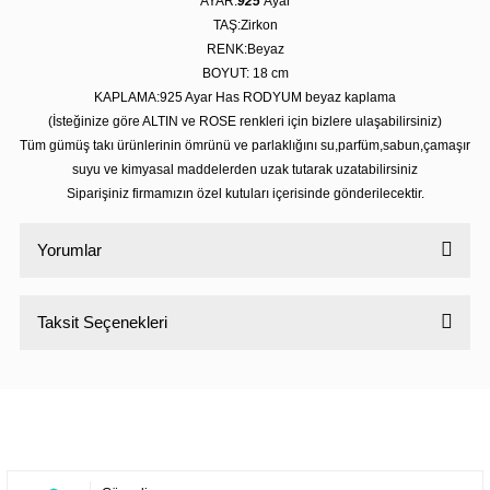
AYAR:
925
Ayar
TAŞ:Zirkon
RENK:Beyaz
BOYUT: 18
cm
KAPLAMA:925 Ayar Has RODYUM beyaz kaplama
(İsteğinize göre ALTIN ve ROSE renkleri için bizlere ulaşabilirsiniz)
Tüm gümüş takı ürünlerinin ömrünü ve parlaklığını su,parfüm,sabun,çamaşır
suyu ve kimyasal maddelerden uzak tutarak uzatabilirsiniz
Siparişiniz firmamızın özel kutuları içerisinde gönderilecektir.
Yorumlar
Taksit Seçenekleri
Bu ürüne ilk yorumu siz yapın!
Yorum Yaz