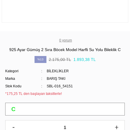
0 yorum
925 Ayar Gümüş 2 Sıra Böcek Model Harfli Su Yolu Bileklik C
2.175,00 TL
1.893,38 TL
%13
Kategori
BİLEKLİKLER
Marka
BARIŞ TAKI
Stok Kodu
SBL-016_54151
*175,25 TL den başlayan taksitlerle!