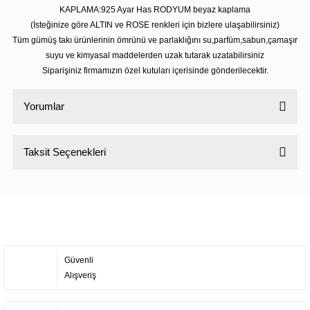
KAPLAMA:925 Ayar Has RODYUM beyaz kaplama
(İsteğinize göre ALTIN ve ROSE renkleri için bizlere ulaşabilirsiniz)
Tüm gümüş takı ürünlerinin ömrünü ve parlaklığını su,parfüm,sabun,çamaşır
suyu ve kimyasal maddelerden uzak tutarak uzatabilirsiniz
Siparişiniz firmamızın özel kutuları içerisinde gönderilecektir.
Yorumlar
Taksit Seçenekleri
Bu ürüne ilk yorumu siz yapın!
Yorum Yaz
Güvenli
Alışveriş