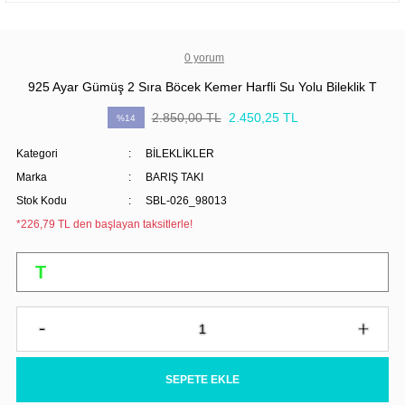
0 yorum
925 Ayar Gümüş 2 Sıra Böcek Kemer Harfli Su Yolu Bileklik T
2.850,00 TL
2.450,25 TL
%14
Kategori
BİLEKLİKLER
Marka
BARIŞ TAKI
Stok Kodu
SBL-026_98013
*226,79 TL den başlayan taksitlerle!
SEPETE EKLE