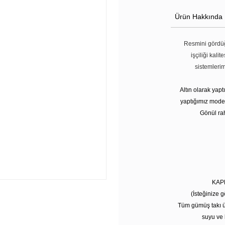
Ürün Hakkında
Resmini gördüğ
işçiliği kali
sistemleri
Altın olarak yap
yaptığımız modell
Gönül rah
KAP
(İsteğinize g
Tüm gümüş takı ü
suyu ve 