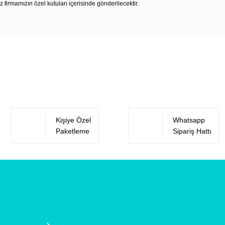
z firmamızın özel kutuları içerisinde gönderilecektir.
Bu ürüne ilk yorumu siz yapın!
Yorum Yaz
Kişiye Özel
Whatsapp
Paketleme
Sipariş Hattı