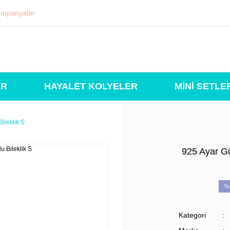
mpanyalar
ER
HAYALET KOLYELER
MİNİ SETLE
ileklik S
925 Ayar G
%
Kategori