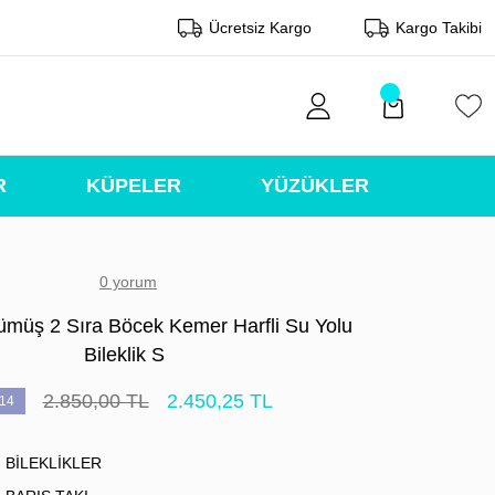
Ücretsiz Kargo
Kargo Takibi
R
KÜPELER
YÜZÜKLER
0 yorum
ümüş 2 Sıra Böcek Kemer Harfli Su Yolu
Bileklik S
2.850,00 TL
2.450,25 TL
14
BİLEKLİKLER