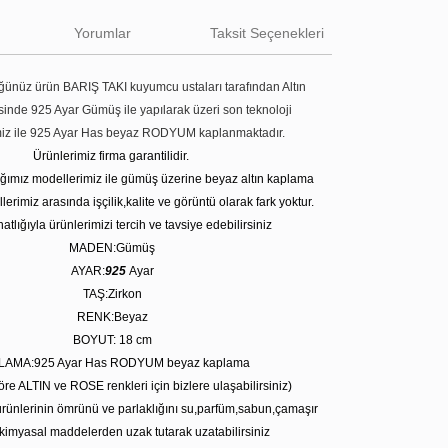
Yorumlar
Taksit Seçenekleri
ünüz ürün BARIŞ TAKI kuyumcu ustaları tarafından Altın
tesinde 925 Ayar Gümüş ile yapılarak üzeri son teknoloji
miz ile 925 Ayar Has beyaz RODYUM kaplanmaktadır.
Ürünlerimiz firma garantilidir.
tığımız modellerimiz ile gümüş üzerine beyaz altın kaplama
erimiz arasında işçilik,kalite ve görüntü olarak fark yoktur.
atlığıyla ürünlerimizi tercih ve tavsiye edebilirsiniz
MADEN:Gümüş
AYAR:
925
Ayar
TAŞ:Zirkon
RENK:Beyaz
BOYUT: 18 cm
LAMA:925 Ayar Has RODYUM beyaz kaplama
öre ALTIN ve ROSE renkleri için bizlere ulaşabilirsiniz)
rünlerinin ömrünü ve parlaklığını su,parfüm,sabun,çamaşır
kimyasal maddelerden uzak tutarak uzatabilirsiniz