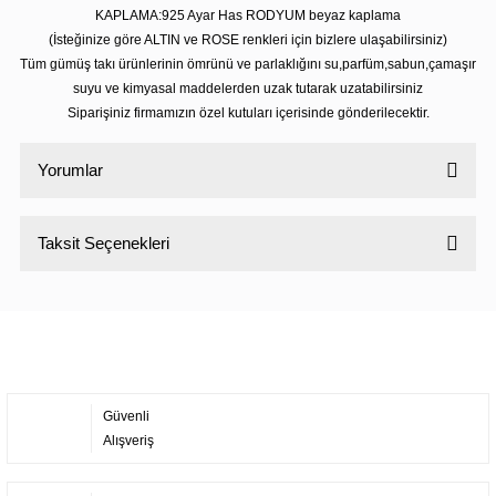
KAPLAMA:925 Ayar Has RODYUM beyaz kaplama
(İsteğinize göre ALTIN ve ROSE renkleri için bizlere ulaşabilirsiniz)
Tüm gümüş takı ürünlerinin ömrünü ve parlaklığını su,parfüm,sabun,çamaşır
suyu ve kimyasal maddelerden uzak tutarak uzatabilirsiniz
Siparişiniz firmamızın özel kutuları içerisinde gönderilecektir.
Yorumlar
Taksit Seçenekleri
Bu ürüne ilk yorumu siz yapın!
Yorum Yaz
Güvenli
Alışveriş