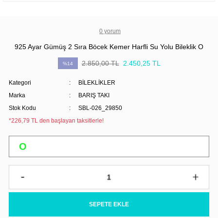
0 yorum
925 Ayar Gümüş 2 Sıra Böcek Kemer Harfli Su Yolu Bileklik O
2.850,00 TL
2.450,25 TL
%14
Kategori
BİLEKLİKLER
Marka
BARIŞ TAKI
Stok Kodu
SBL-026_29850
*226,79 TL den başlayan taksitlerle!
SEPETE EKLE