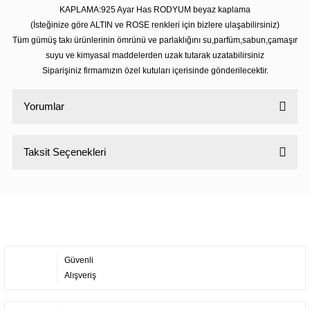
KAPLAMA:925 Ayar Has RODYUM beyaz kaplama
(İsteğinize göre ALTIN ve ROSE renkleri için bizlere ulaşabilirsiniz)
Tüm gümüş takı ürünlerinin ömrünü ve parlaklığını su,parfüm,sabun,çamaşır
suyu ve kimyasal maddelerden uzak tutarak uzatabilirsiniz
Siparişiniz firmamızın özel kutuları içerisinde gönderilecektir.
Yorumlar
Taksit Seçenekleri
Bu ürüne ilk yorumu siz yapın!
Yorum Yaz
Güvenli
Alışveriş