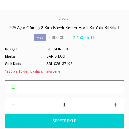
0 yorum
925 Ayar Gümüş 2 Sıra Böcek Kemer Harfli Su Yolu Bileklik L
2.850,00 TL
2.450,25 TL
%14
Kategori
BİLEKLİKLER
Marka
BARIŞ TAKI
Stok Kodu
SBL-026_37102
*226,79 TL den başlayan taksitlerle!
SEPETE EKLE