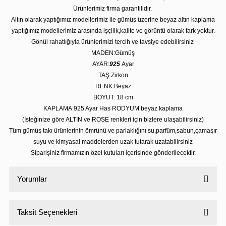
Ürünlerimiz firma garantilidir.
Altın olarak yaptığımız modellerimiz ile gümüş üzerine beyaz altın kaplama
yaptığımız modellerimiz arasında işçilik,kalite ve görüntü olarak fark yoktur.
Gönül rahatlığıyla ürünlerimizi tercih ve tavsiye edebilirsiniz
MADEN:Gümüş
AYAR:
925
Ayar
TAŞ:Zirkon
RENK:Beyaz
BOYUT: 18 cm
KAPLAMA:925 Ayar Has RODYUM beyaz kaplama
(İsteğinize göre ALTIN ve ROSE renkleri için bizlere ulaşabilirsiniz)
Tüm gümüş takı ürünlerinin ömrünü ve parlaklığını su,parfüm,sabun,çamaşır
suyu ve kimyasal maddelerden uzak tutarak uzatabilirsiniz
Siparişiniz firmamızın özel kutuları içerisinde gönderilecektir.
Yorumlar
Taksit Seçenekleri
Bu ürüne ilk yorumu siz yapın!