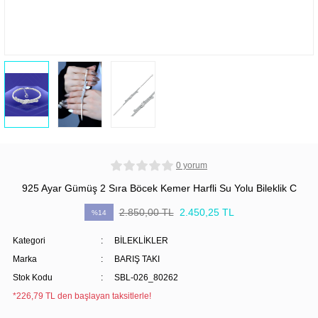
0 yorum
925 Ayar Gümüş 2 Sıra Böcek Kemer Harfli Su Yolu Bileklik C
2.850,00 TL
2.450,25 TL
%14
Kategori
BİLEKLİKLER
Marka
BARIŞ TAKI
Stok Kodu
SBL-026_80262
*226,79 TL den başlayan taksitlerle!